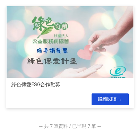
綠色傳愛ESG合作勸募
繼續閱讀
-- 共
7
筆資料 / 已呈現
7
筆 --