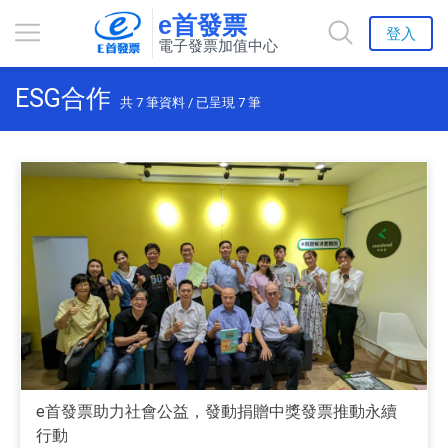
e首發票
登入
電子發票加值中心
ESG合作
共
7
筆資料 / 已呈現
7
筆
e首發票助力社會公益，發動捐贈中獎發票推動永續
行動