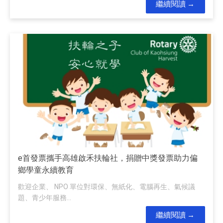
繼續閱讀
e首發票攜手高雄啟禾扶輪社，捐贈中獎發票助力偏
鄉學童永續教育
歡迎企業、 NPO 單位對環保、無紙化、電腦再生、氣候議
題、青少年服務...
繼續閱讀