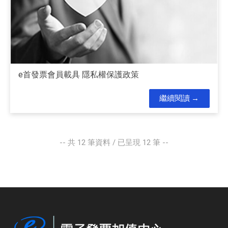
e首發票會員載具 隱私權保護政策
繼續閱讀
-- 共
12
筆資料 / 已呈現
12
筆 --