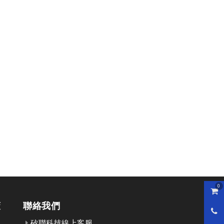
0
購物
策
聯絡我們
0800
矽聯科技線上客服