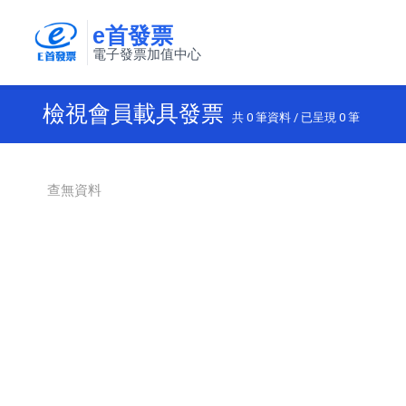
e首發票
電子發票加值中心
檢視會員載具發票
共
0
筆資料 / 已呈現
0
筆
查無資料