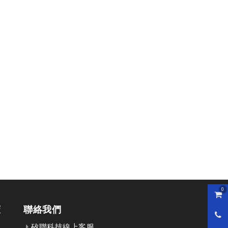
0
購物
策
聯絡我們
0800
矽聯科技線上客服