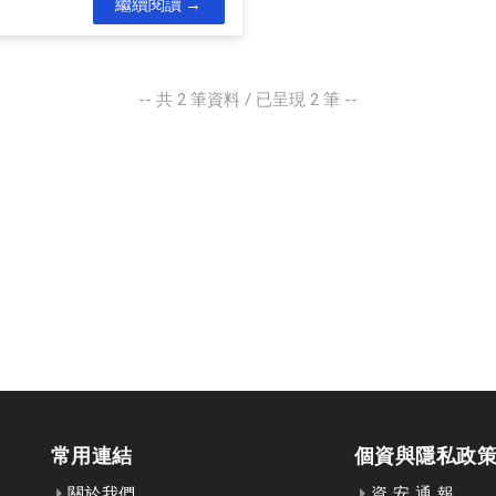
繼續閱讀
-- 共
2
筆資料 / 已呈現
2
筆 --
常用連結
個資與隱私政
關於我們
資 安 通 報