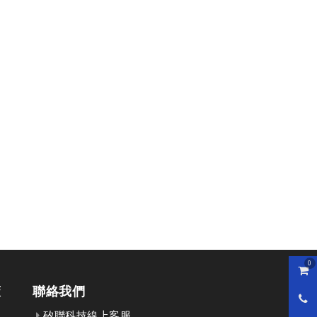
0
購物
策
聯絡我們
0800
矽聯科技線上客服