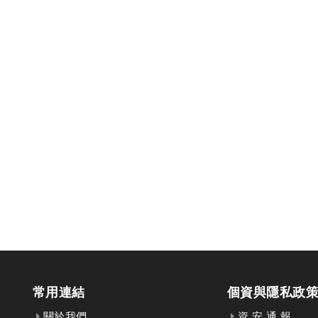
常用連結
個資與隱私政
關於我們
資 安 通 報