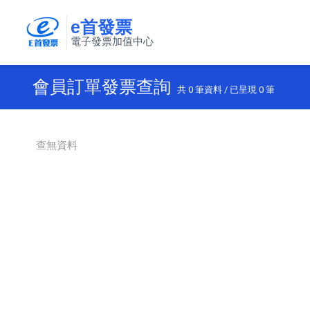
e首發票
電子發票加值中心
會員訂單發票查詢
共
0
筆資料 / 已呈現
0
筆
查無資料