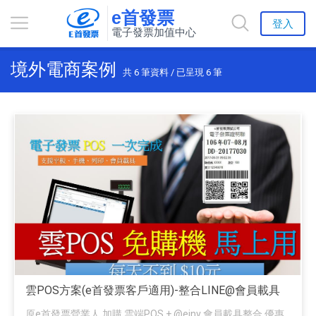
e首發票
登入
電子發票加值中心
境外電商案例
共
6
筆資料 / 已呈現
6
筆
雲POS方案(e首發票客戶適用)-整合LINE@會員載具
原e首發票營業人 加購 雲端POS + @einv 會員載具整合 優惠...