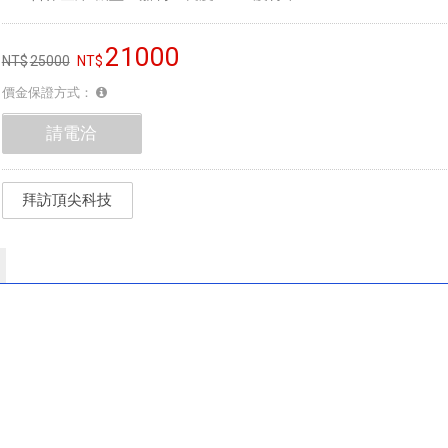
21000
25000
價金保證方式：
請電洽
拜訪頂尖科技