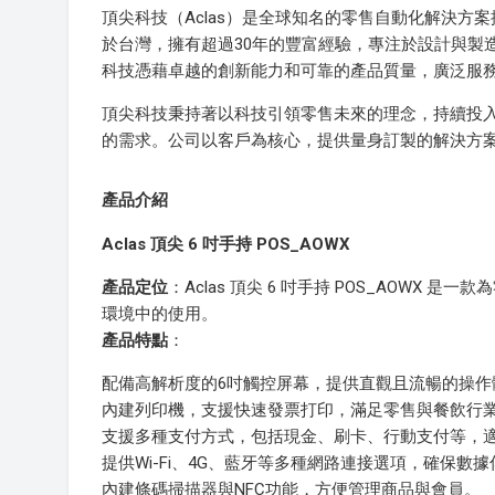
頂尖科技（Aclas）是全球知名的零售自動化解決方
於台灣，擁有超過30年的豐富經驗，專注於設計與製
科技憑藉卓越的創新能力和可靠的產品質量，廣泛服
頂尖科技秉持著以科技引領零售未來的理念，持續投
的需求。公司以客戶為核心，提供量身訂製的解決方
產品介紹
Aclas 頂尖 6 吋手持 POS_AOWX
產品定位
：Aclas 頂尖 6 吋手持 POS_AOW
環境中的使用。
產品特點
：
配備高解析度的6吋觸控屏幕，提供直觀且流暢的操作
內建列印機，支援快速發票打印，滿足零售與餐飲行
支援多種支付方式，包括現金、刷卡、行動支付等，
提供Wi-Fi、4G、藍牙等多種網路連接選項，確保數
內建條碼掃描器與NFC功能，方便管理商品與會員。