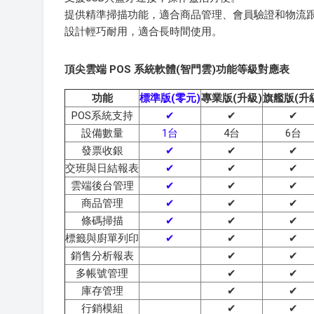
提供精準掃描功能，適合商品管理、會員驗證和物流
設計輕巧耐用，適合長時間使用。
頂尖雲端 POS 系統軟體(智門雲)功能等級對應表
功能
標準版(零元)
專業版(升級)
旗艦版(升
POS系統支持
✔
✔
✔
設備數量
1台
4台
6台
發票收銀
✔
✔
✔
交班與日結報表
✔
✔
✔
雲端後台管理
✔
✔
✔
商品管理
✔
✔
✔
條碼掃描
✔
✔
✔
標籤與廚單列印
✔
✔
✔
銷售分析報表
✔
✔
多帳號管理
✔
✔
庫存管理
✔
✔
行銷模組
✔
✔