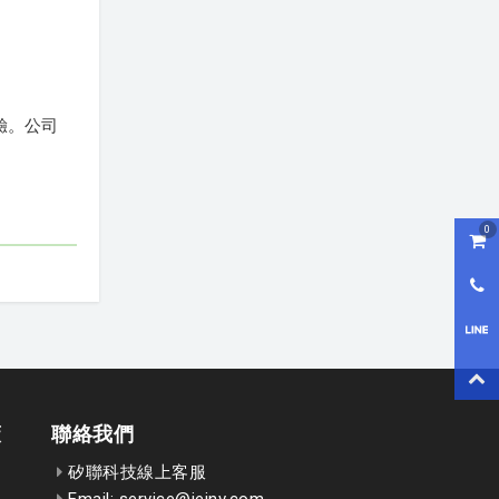
驗。公司
0
購物
0800
LI
回到
策
聯絡我們
矽聯科技線上客服
Email: service@ieinv.com