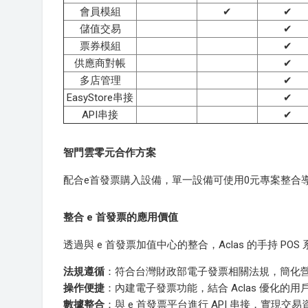
會員模組
✔
✔
儲值交易
✔
票券模組
✔
供應商對帳
✔
多店管理
✔
EasyStore串接
✔
API串接
✔
智門雲零元合作方案
配合e首發票購入設備，單一設備可使用0元專案整合
整合 e 首發票的應用價值
透過與 e 首發票加值中心的整合，Aclas 的手持 
法規遵循
：符合台灣財政部電子發票相關法規，簡化
操作便捷
：內建電子發票功能，結合 Aclas 優化的
數據整合
：與 e 首發票平台進行 API 串接，實現交