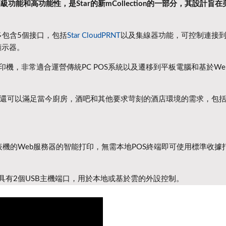
高級功能和高功能性，
是Star的新mCollection的一部分，其設計旨
包含5個接口，包括
Star CloudPRNT
以及集線器功能，可控制連接
顯示器。
機，非常適合運營傳統PC POS系統以及遷移到平板電腦和基於Web
int3還可以滿足當今廚房，酒吧和其他要求苛刻的酒店環境的需求，包
機的Web服務器的智能打印，無需本地POS終端即可使用標準收據
1LB具有2個USB主機端口，用於本地或基於雲的外設控制。