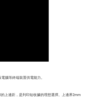
為平板電腦等終端裝置供電能力。
的上邊距，是列印短收據的理想選擇。上邊界2mm