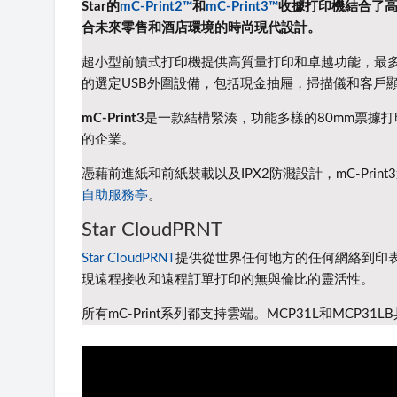
Star的
mC-Print2™
和
mC-Print3™
收據打印機
結合了
合未來零售和酒店環境的時尚現代設計。
超小型前饋式打印機提供高質量打印和卓越功能，最多
的選定USB外圍設備，包括現金抽屜，掃描儀和客戶
mC-Print3
是一款結構緊湊，功能多樣的80mm票據打印
的企業。
憑藉前進紙和前紙裝載以及IPX2防濺設計，mC-Pr
自助服務亭
。
Star CloudPRNT
Star CloudPRNT
提供從世界任何地方的任何網絡到印表
現遠程接收和遠程訂單打印的無與倫比的靈活性。
所有mC-Print系列都支持雲端。
MCP31L和MCP3