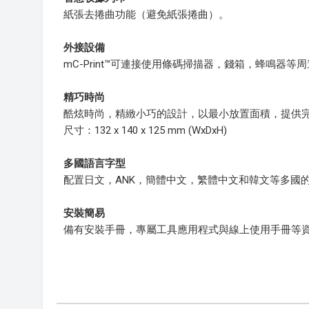
紙張去捲曲功能（避免紙張捲曲）。
外接設備
mC-Print™可連接使用條碼掃描器，錢箱，蜂鳴器等
精巧時尚
酷炫時尚，精緻小巧的設計，以最小放置面積，提供
尺寸：132 x 140 x 125 mm (WxDxH)
多國語言字型
配置日文，ANK，簡體中文，繁體中文和韓文等多國
安裝簡易
備有安裝手冊，專屬工具應用程式與線上使用手冊等資料