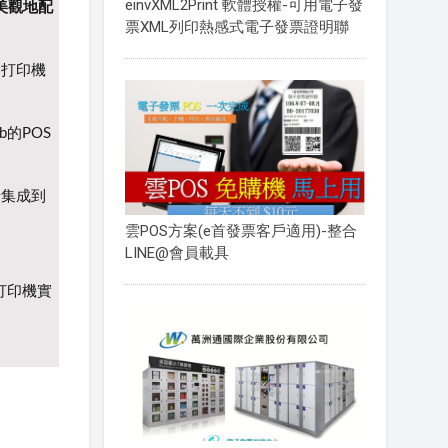
einvXML2Print 軟體授權-可用電子發
在美觀地配
票XML列印熱感式電子發票證明聯
到打印機
的POS
括集成到
雲POS方案(e首發票客戶適用)-整合
LINE@會員載具
打印機實