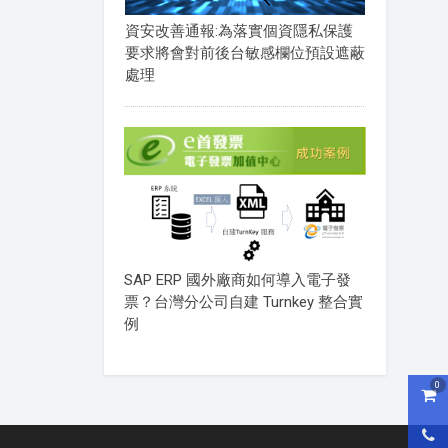
資安改善通報:為落實個資隱私保護
要求將會對前後台敏感欄位預設遮蔽
處理
SAP ERP 國外廠商如何導入電子發
票？台灣分公司自建 Turnkey 整合實
例
0
購物
0800