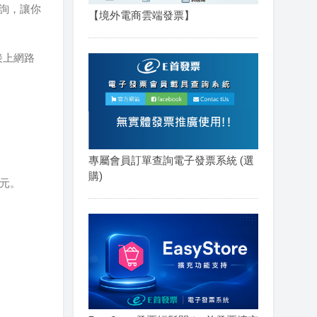
查詢，讓你
【境外電商雲端發票】
接上網路
。
專屬會員訂單查詢電子發票系統 (選
購)
0元
。