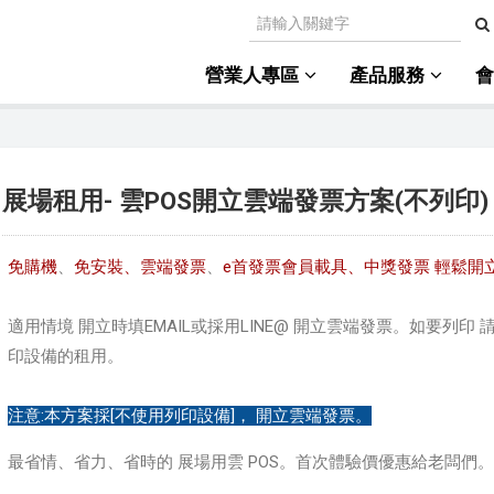
營業人專區
產品服務
展場租用- 雲POS開立雲端發票方案(不列印)
免購機
、
免安裝、
雲端發票
、
e首發票會員載具、中獎發票 輕鬆開
適用情境 開立時填EMAIL或採用LINE@ 開立雲端發票。如要列印 
印設備的租用。
注意:本方案採[不使用列印設備]， 開立雲端發票。
最省情、省力、省時的 展場用雲 POS。首次體驗價優惠給老闆們。