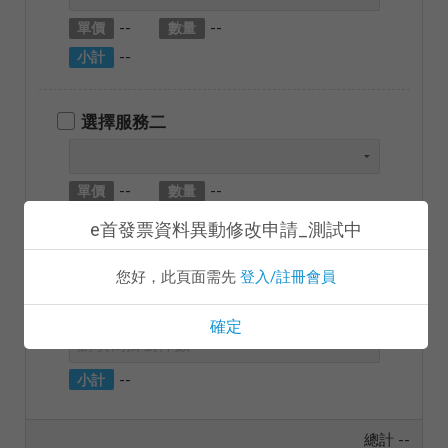
--
--
單價
數量
--
小計
選擇服務二
--
--
單價
數量
--
小計
e首發票資料異動修改申請_測試中
您好，此頁面需先
登入/註冊會員
請填寫掛號件數，一件 30 元
確定
--
小計
總計
--