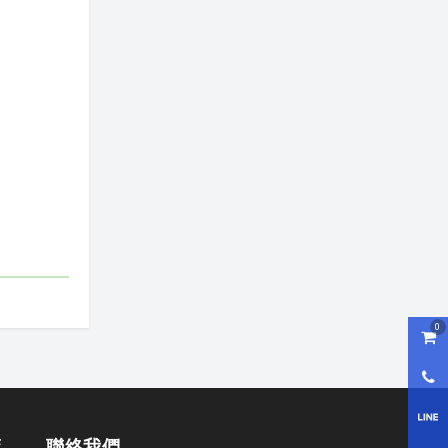
0
購物
0800
LI
策
聯絡我們