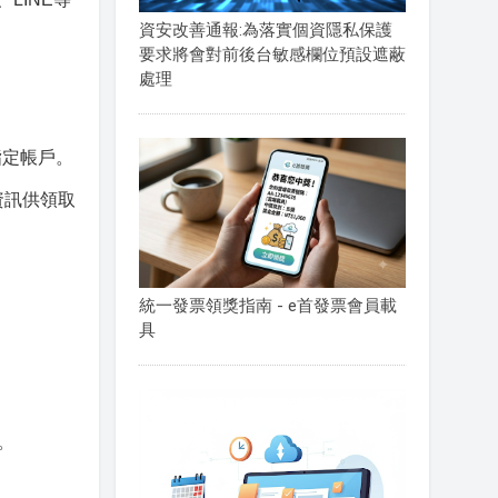
資安改善通報:為落實個資隱私保護
要求將會對前後台敏感欄位預設遮蔽
處理
指定帳戶。
資訊供領取
統一發票領獎指南 - e首發票會員載
具
。