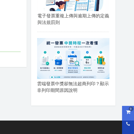
電子發票重複上傳與逾期上傳的定義
與法規罰則
雲端發票中獎卻無法超商列印？顯示
非列印期間原因說明
0
購物
0800