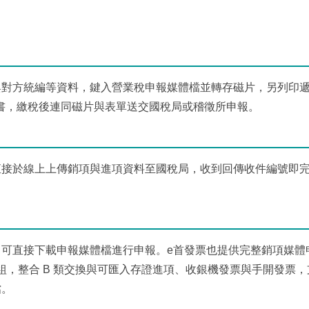
與對方統編等資料，鍵入營業稅申報媒體檔並轉存磁片，另列印
款書，繳稅後連同磁片與表單送交國稅局或稽徵所申報。
直接於線上上傳銷項與進項資料至國稅局，收到回傳收件編號即
。
可直接下載申報媒體檔進行申報。e首發票也提供完整銷項媒體
模組，整合 B 類交換與可匯入存證進項、收銀機發票與手開發票
檔。