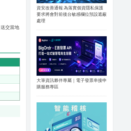
資安改善通報:為落實個資隱私保護
要求將會對前後台敏感欄位預設遮蔽
處理
格送交當地
大筆資訊夥伴專屬｜電子發票串接申
購服務專區