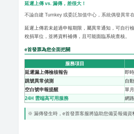
延遲上傳 vs. 漏傳，差很大！
不論自建 Turnkey 或委託加值中心，系統偶發
延遲上傳若未超過申報期限，屬異常通知，可自行
稅捐單位，並將資料補傳，且可能面臨系統查核。
e首發票為您全面把關
服務項目
延遲漏上傳檢核報告
即
跳號異常偵測
自
空白號申報提醒
單月
24H 雲端高可用服務
網
※ 漏傳發生時，e首發票客服將協助您備妥報備資