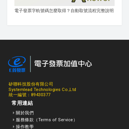
電子發票字軌號碼怎麼取得？自動取號流程完整說明
矽聯科技股份有限公司
Systemlead Technologies Co.,Ltd
統一編號：89430377
常用連結
關於我們
服務條款（Terms of Service）
操作教學