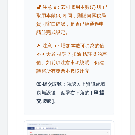
🚨 注意 a：若可取用本數(7) 與 已
取用本數(8) 相同，則請向國稅局
貴司窗口確認，是否已經通過申
請並完成設定。
🚨 注意 b：增加本數可填寫的值
不可大於 標註 7 扣除 標註 8 的差
值。如前項注意事項說明，仍建
議將所有發票本數取用完。
⑥ 提交取號：
確認以上資訊皆填
寫無誤後，點擊右下角的
[ 💾 提
交取號 ]
。