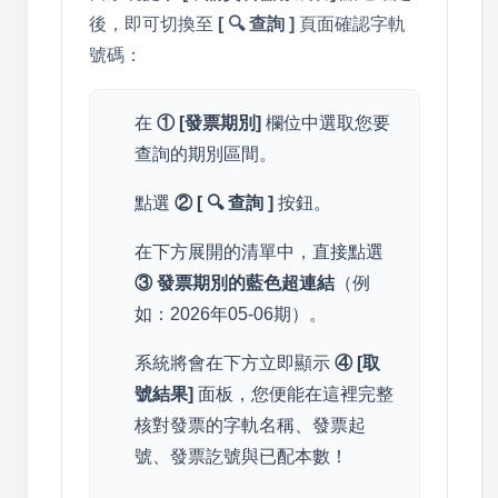
後，即可切換至
[ 🔍 查詢 ]
頁面確認字軌
號碼：
在
① [發票期別]
欄位中選取您要
查詢的期別區間。
點選
② [ 🔍 查詢 ]
按鈕。
在下方展開的清單中，直接點選
③ 發票期別的藍色超連結
（例
如：2026年05-06期）。
系統將會在下方立即顯示
④ [取
號結果]
面板，您便能在這裡完整
核對發票的字軌名稱、發票起
號、發票訖號與已配本數！