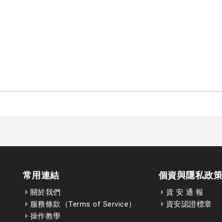
常用連結
個資與隱私政
關於我們
資 安 通 報
服務條款（Terms of Service）
資安認證標章
操作教學