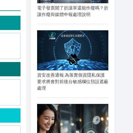
電子發票開了折讓單還能作廢嗎？折
讓作廢與媒體申報處理說明
資安改善通報:為落實個資隱私保護
要求將會對前後台敏感欄位預設遮蔽
處理