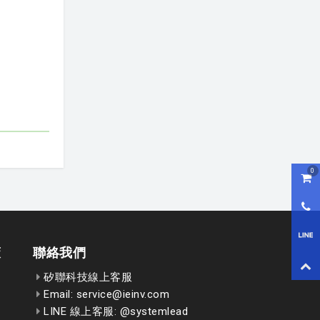
0
購物
0800
LI
策
聯絡我們
回到
矽聯科技線上客服
Email: service@ieinv.com
LINE 線上客服: @systemlead