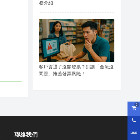
務介紹
客戶貨退了沒開發票？別讓「金流沒
問題」掩蓋發票風險！
0
購物
0800
LI
策
聯絡我們