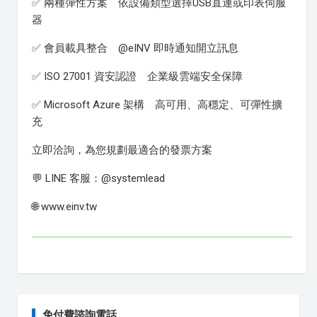
✅ 兩種彈性方案 依設備類型選擇USB直連或印表伺服
器
✅ 會員載具整合 @eINV 即時通知開立訊息
✅ ISO 27001 資安認證 企業級雲端安全保障
✅ Microsoft Azure 架構 高可用、高穩定、可彈性擴
充
立即洽詢，為您規劃最適合的發票方案
💬 LINE 客服：@systemlead
🌐 www.einv.tw
免付費諮詢電話