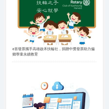
e首發票攜手高雄啟禾扶輪社，捐贈中獎發票助力偏
鄉學童永續教育