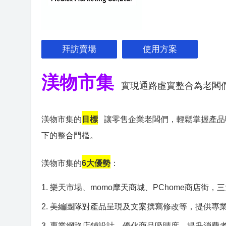
拜訪賣場
使用方案
渼物市集
實現通路虛實整合為老闆
渼物市集的
目標
讓零售企業老闆們，輕鬆掌握產品
下的整合門檻。
渼物市集的
6大優勢
：
1. 樂天市場、momo摩天商城、PChome商店街
2. 美編團隊對產品呈現及文案撰寫修改等，提供專
3. 專業網路店鋪設計，優化商品吸睛度，提升消費