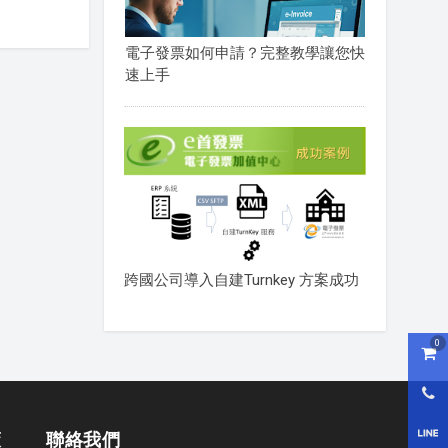
電子發票如何申請？完整教學讓您快
速上手
跨國公司導入自建Turnkey 方案成功
0
購物
0800
LI
策
聯絡我們