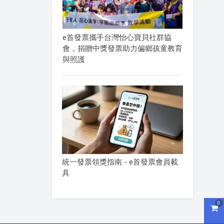
e首發票攜手台灣怡心寶貝社群協
會，捐贈中獎發票助力偏鄉孩童教育
與照護
統一發票領獎指南 - e首發票會員載
具
0
購物