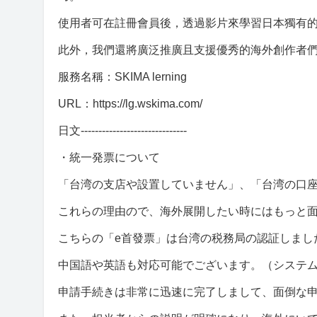
使用者可在註冊會員後，透過影片來學習日本獨有
此外，我們還將廣泛推廣且支援優秀的海外創作者
服務名稱：SKIMA lerning
URL：https://lg.wskima.com/
日文------------------------------
・統一発票について
「台湾の支店や設置していません」、「台湾の口
これらの理由ので、海外展開したい時にはもっと面倒
こちらの「e首發票」は台湾の税務局の認証しまし
中国語や英語も対応可能でございます。（システ
申請手続きは非常に迅速に完了しまして、面倒な