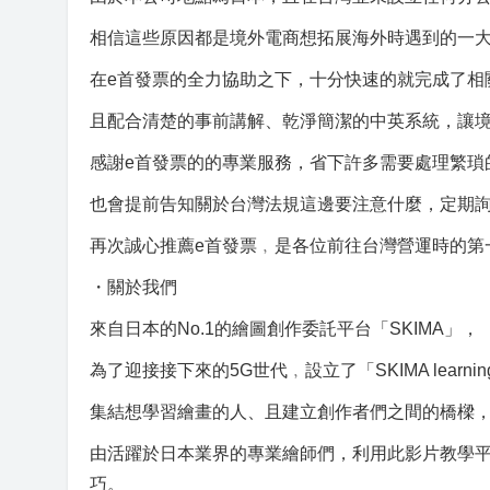
相信這些原因都是境外電商想拓展海外時遇到的一
在e首發票的全力協助之下，十分快速的就完成了相
且配合清楚的事前講解、乾淨簡潔的中英系統，讓
感謝e首發票的的專業服務，省下許多需要處理繁瑣
也會提前告知關於台灣法規這邊要注意什麼，定期
再次誠心推薦e首發票﹐是各位前往台灣營運時的第
・關於我們
來自日本的No.1的繪圖創作委託平台「SKIMA」，
為了迎接接下來的5G世代﹐設立了「SKIMA learn
集結想學習繪畫的人、且建立創作者們之間的橋樑
由活躍於日本業界的專業繪師們，利用此影片教學
巧。