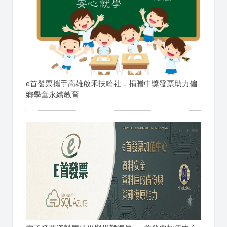
e首發票攜手高雄啟禾扶輪社，捐贈中獎發票助力偏
鄉學童永續教育