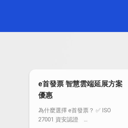
方案
NPO 公益單位捐助專案
特感謝NPO 組織對社會公益的付
出，特推出 您申請，我優惠 ...
O