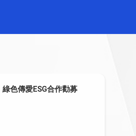
電子發票經銷合作招募｜e
電子
首發票，值得信賴的服務夥
接？
伴
✦ 企
發票 A
為什麼選擇與 e首發票合作？ ✅ 穩