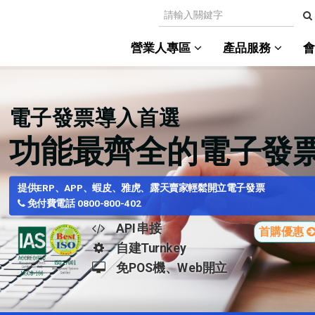
營業人專區
產品服務
電子發票導入首選
功能最齊全的電子發
提供ERP、APP、蝦皮、雅虎、露天賣家輕鬆開立電子發票
免付費電話 0800-800-402
API串接
首購優惠
自建Turnkey
免POS機、Web開立