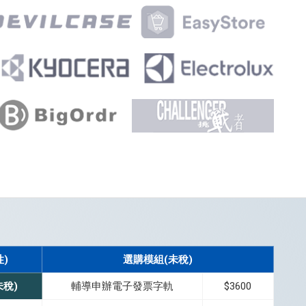
性)
選購模組(未稅)
未稅)
輔導申辦電子發票字軌
$3600