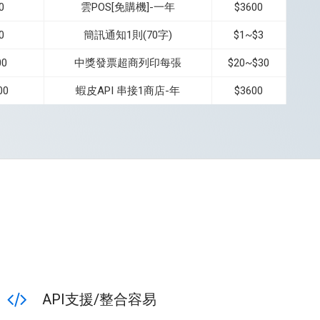
0
雲POS[免購機]-一年
$3600
0
簡訊通知1則(70字)
$1~$3
00
中獎發票超商列印每張
$20~$30
00
蝦皮API 串接1商店-年
$3600
API支援/整合容易