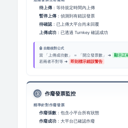
待上傳
：等待規定時間內上傳
暫停上傳
：偵測到有錯誤發票
待確認
：已上傳大平台尚未回覆
上傳成功
：已透過 Turnkey 確認成功
🤖 自動核對公式
當 「上傳成功數」 ＝ 「開立發票數」 ➜
顯示正
若兩者不對等 ➜
即刻標示錯誤警告
作廢發票監控
③
精準針對作廢發票
作廢張數
：包含小平台所有狀態
作廢成功
：大平台已確認作廢