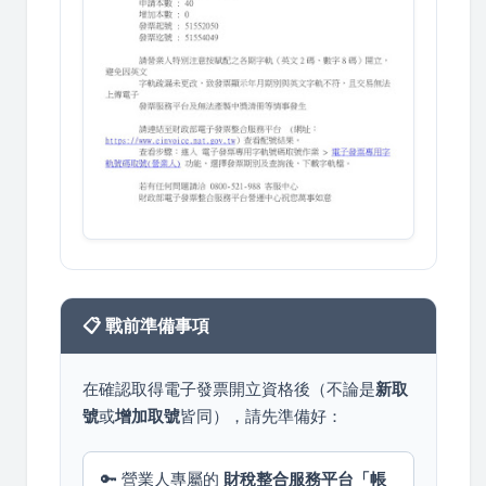
📋 戰前準備事項
在確認取得電子發票開立資格後（不論是
新取
號
或
增加取號
皆同），請先準備好：
🔑 營業人專屬的
財稅整合服務平台「帳