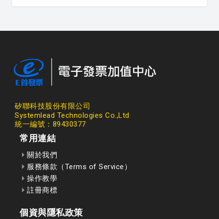
矽聯科技股份有限公司
Systemlead Technologies Co.,Ltd
統一編號：89430377
常用連結
關於我們
服務條款（Terms of Service）
操作教學
註冊商標
個資與隱私政策