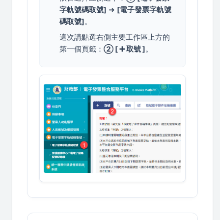
字軌號碼取號]
➜
[電子發票字軌號
碼取號]
。
這次請點選右側主要工作區上方的
第一個頁籤：
② [ ➕ 取號 ]
。