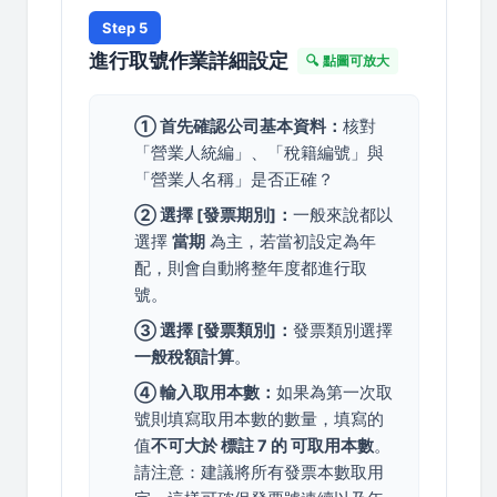
Step 5
進行取號作業詳細設定
🔍 點圖可放大
① 首先確認公司基本資料：
核對
「營業人統編」、「稅籍編號」與
「營業人名稱」是否正確？
② 選擇 [發票期別]：
一般來說都以
選擇
當期
為主，若當初設定為年
配，則會自動將整年度都進行取
號。
③ 選擇 [發票類別]：
發票類別選擇
一般稅額計算
。
④ 輸入取用本數：
如果為第一次取
號則填寫取用本數的數量，填寫的
值
不可大於 標註 7 的 可取用本數
。
請注意：建議將所有發票本數取用