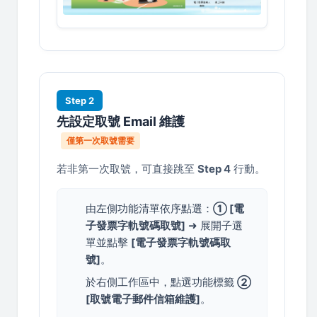
Step 2
先設定取號 Email 維護
僅第一次取號需要
若非第一次取號，可直接跳至
Step 4
行動。
由左側功能清單依序點選：
① [電
子發票字軌號碼取號]
➜ 展開子選
單並點擊
[電子發票字軌號碼取
號]
。
於右側工作區中，點選功能標籤
②
[取號電子郵件信箱維護]
。