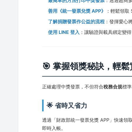
最簡單的方法打印中獎發票
：透過超商多
善用《統一發票兌獎 APP》
：輕鬆領取 
了解捐贈發票作公益的流程
：發揮愛心
使用 LINE 登入
：讓驗證與載具綁定變得
🎯 掌握領獎秘訣，輕
正確處理中獎發票，不但符合
稅務合規
標準
🌟 省時又省力
透過「財政部統一發票兌獎 APP」快速領取
即時入帳。