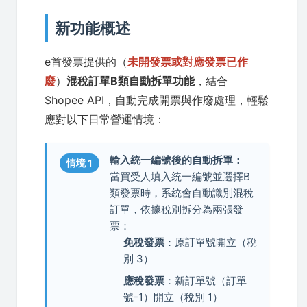
新功能概述
e首發票提供的（
未開發票或對應發票已作
廢
）
混稅訂單B類自動拆單功能
，結合
Shopee API，自動完成開票與作廢處理，輕鬆
應對以下日常營運情境：
輸入統一編號後的自動拆單：
情境 1
當買受人填入統一編號並選擇B
類發票時，系統會自動識別混稅
訂單，依據稅別拆分為兩張發
票：
免稅發票
：原訂單號開立（稅
別 3）
應稅發票
：新訂單號（訂單
號-1）開立（稅別 1）