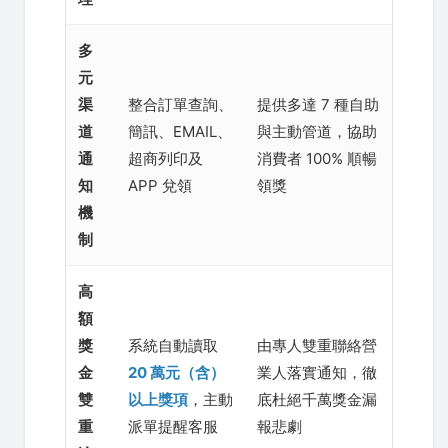
多
元
渠
整合訂單查詢、
提供多達 7 種自助
道
簡訊、EMAIL、
與主動管道，協助
通
超商列印及
消費者 100% 順暢
知
APP 兌領
領獎
機
制
高
額
獎
系統自動讀取
由專人雙重聯絡營
金
20 萬元（含）
業人落實通知，徹
雙
以上獎項
，主動
底杜絕千萬獎金漏
重
派單提醒客服
報悲劇