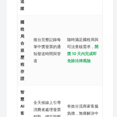
追
蹤
國
稅
局
後台完整記錄每
隨時滿足國稅局與
合
筆中獎發票的通
司法查核需求，
開
規
知發送時間與管
獎 10 天內完成即
歷
道
免除法律風險
程
存
證
智
慧
全天候線上引導
AI
有效分流商家客服
消費者處理發票
客
負擔，無痛解決中
領取、綁定與載