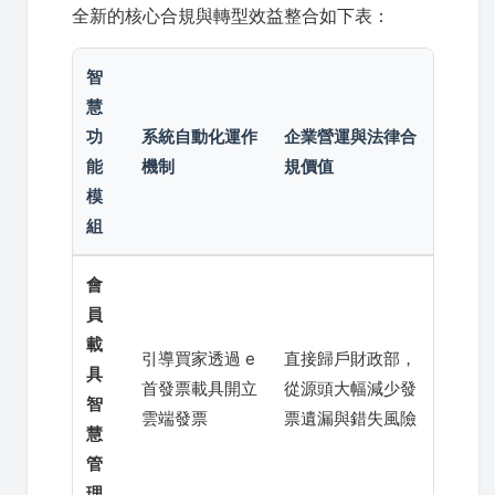
全新的核心合規與轉型效益整合如下表：
智
慧
功
系統自動化運作
企業營運與法律合
能
機制
規價值
模
組
會
員
載
引導買家透過 e
直接歸戶財政部，
具
首發票載具開立
從源頭大幅減少發
智
雲端發票
票遺漏與錯失風險
慧
管
理