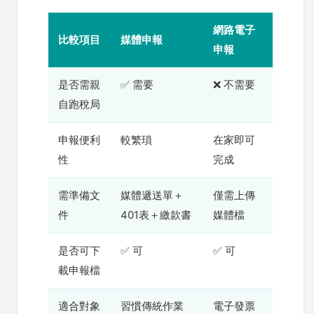
網路電子
比較項目
媒體申報
申報
是否需親
✅ 需要
❌ 不需要
自跑稅局
申報便利
較繁瑣
在家即可
性
完成
需準備文
媒體遞送單＋
僅需上傳
件
401表＋繳款書
媒體檔
是否可下
✅ 可
✅ 可
載申報檔
適合對象
習慣傳統作業
電子發票