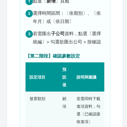
點選〔
新增
〕頁籤
1
選擇時間區間：〔依期別〕、〔依
2
年月〕或〔依日期〕
若需匯出
子公司
資料，點選〔選擇
3
統編〕> 勾選欲匯出公司 > 按確認
【第二階段】確認參數設定
預
設定項目
設
說明與建議
值
發票類別
銷
若需同時下載
項
進項資料，勾
選〔已確認接
收進項〕