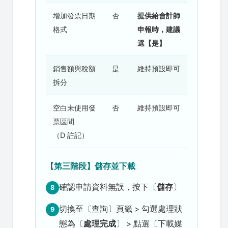
增加發票日期
否
提供給會計師
格式
申報時，建議
選【是】
銷售額與稅額
是
維持預設即可
拆分
空白未使用發
否
維持預設即可
票區間
（D 註記）
【第三階段】儲存並下載
確認申請資料無誤，按下〔
儲存
〕
8
切換至〔查詢〕頁籤 > 勾選處理狀
9
態為〔
處理完成
〕 > 點選〔下載媒