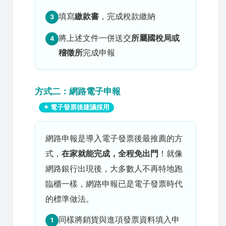
填寫
繳款書
，完成稅款繳納
3
將上述文件一併送交
所屬國稅局或
4
稽徵所
完成申報
方式二：網路電子申報
✦ 電子發票後建議採用
網路申報是導入電子發票後最推薦的方
式，
在家就能完成，全程免出門
！就像
網路銀行出現後，大多數人不再特地跑
臨櫃一樣，網路申報已是電子發票時代
的標準做法。
同樣將銷貨與進項發票資料填入申
1