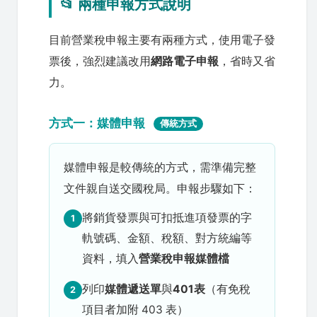
📂 兩種申報方式說明
目前營業稅申報主要有兩種方式，使用電子發
票後，強烈建議改用
網路電子申報
，省時又省
力。
方式一：媒體申報
傳統方式
媒體申報是較傳統的方式，需準備完整
文件親自送交國稅局。申報步驟如下：
將銷貨發票與可扣抵進項發票的字
1
軌號碼、金額、稅額、對方統編等
資料，填入
營業稅申報媒體檔
列印
媒體遞送單
與
401表
（有免稅
2
項目者加附 403 表）