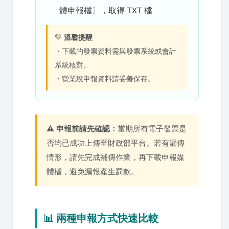
體申報檔〕，取得 TXT 檔
💛
溫馨提醒
・下載的發票資料需與發票系統或會計
系統核對。
・營業稅申報資料請妥善保存。
⚠️
申報前請先確認：
當期所有電子發票是
否均已成功上傳至財政部平台。若有漏傳
情形，請先完成補傳作業，再下載申報媒
體檔，避免漏報產生罰款。
📊 兩種申報方式快速比較