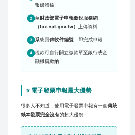
報媒體檔
至
財政部電子申報繳稅服務網
2
（tax.nat.gov.tw）
上傳資料
系統回傳
收件編號
，即完成申報
3
稅款可自行開立繳款單至銀行或金
4
融機構繳納
⭐ 電子發票申報最大優勢
很多人不知道，使用電子發票申報有一個
傳統
紙本發票完全沒有
的超大優勢：