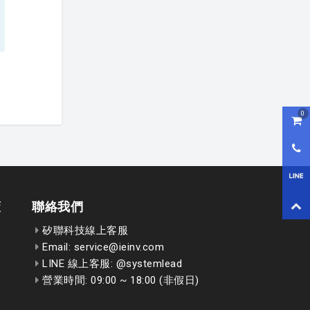
0
購物
0800
LI
回到
策
聯絡我們
矽聯科技線上客服
Email: service@ieinv.com
LINE 線上客服: @systemlead
營業時間: 09:00 ~ 18:00 (非假日)