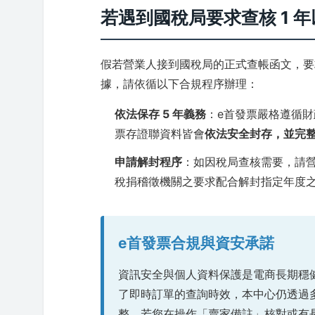
若遇到國稅局要求查核 1 
假若營業人接到國稅局的正式查帳函文，要
據，請依循以下合規程序辦理：
依法保存 5 年義務
：e首發票嚴格遵循
票存證聯資料皆會
依法安全封存，並完整保
申請解封程序
：如因稅局查核需要，請
稅捐稽徵機關之要求配合解封指定年度
e首發票合規與資安承諾
資訊安全與個人資料保護是電商長期穩健
了即時訂單的查詢時效，本中心仍透過
整。若您在操作「賣家備註」核對或有