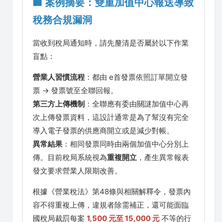
🏢 案例摘要：雙重加值中心報送導致
稅務合規漏洞
當收到稅局通知時，請先釐清是否屬於以下作業
盲點：
營業人習慣流程
：都由 e首發票依照訂單開立發
票 → 發票號至全聯回報。
第三方上傳機制
：全聯應有委由關謎加值中心再
次上傳發票資料，這設計通常是為了幫沒有完全
導入電子發票的供應商開立或是減少對帳。
異常結果
：相同發票同時由兩個加值中心分別上
傳。目前稅局系統視為
重複開立
，產生異常報表
發文要求營業人限期改善。
根據《營業稅法》第48條與相關解釋令，發票內
容不得重複上傳，違規者除需補正，還可能面臨
國稅局裁罰每案
1,500 元至 15,000 元
不等的行