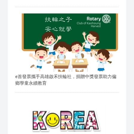
e首發票攜手高雄啟禾扶輪社，捐贈中獎發票助力偏
鄉學童永續教育