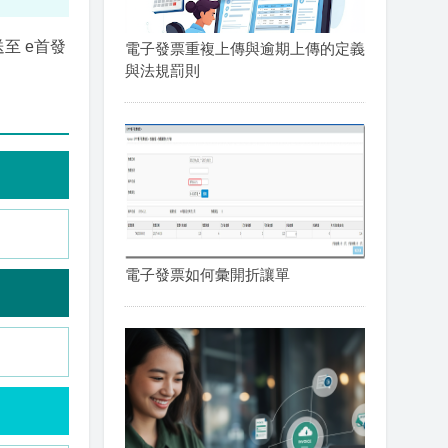
至 e首發
電子發票重複上傳與逾期上傳的定義
與法規罰則
電子發票如何彙開折讓單