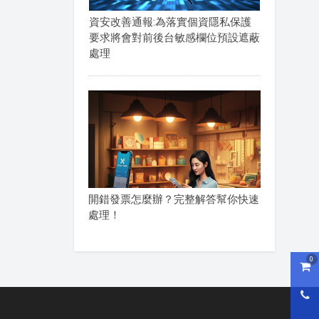
資安改善通報:為落實個資隱私保護
要求將會對前後台敏感欄位預設遮蔽
處理
開錯發票怎麼辦？完整解答幫你快速
處理！
0
購物
0800