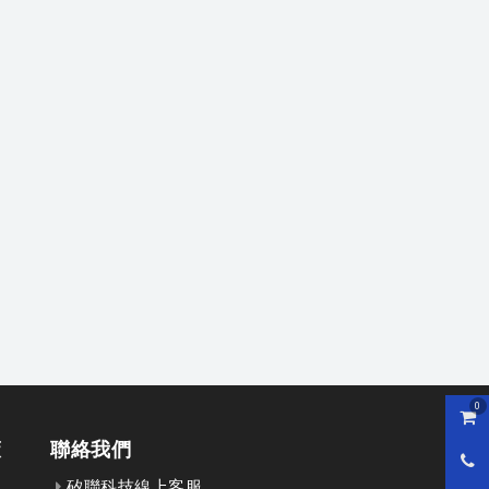
0
購物
策
聯絡我們
0800
矽聯科技線上客服