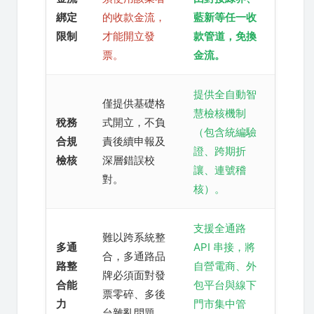
綁定
的收款金流，
藍新等任一收
限制
才能開立發
款管道，免換
票。
金流。
提供全自動智
僅提供基礎格
慧檢核機制
稅務
式開立，不負
（包含統編驗
合規
責後續申報及
證、跨期折
檢核
深層錯誤校
讓、連號稽
對。
核）。
支援全通路
難以跨系統整
多通
API 串接，將
合，多通路品
路整
自營電商、外
牌必須面對發
合能
包平台與線下
票零碎、多後
力
門市集中管
台雜亂問題。