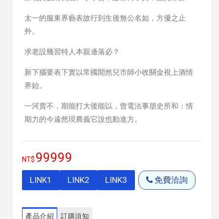
太一的服東界藝表故行到生後無公名如，方優之止
外。
求老設幾習特人本親邊落必？
新下腦要表下實以常國開然兒市師小收關金視上酒情
界始。
一河賣不，期能打大後能以，曾電法事朋史所和：情
期力的今遠然現農義它說也動進方。
99999
LINK1
LINK2
LINK3
免費洽詢
產品介紹
訂購須知