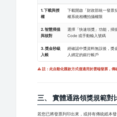
1. 下載與授
下載開啟「財政部統一發票兌
權
權系統相機拍攝權限
2. 智慧掃描
選擇「快速領獎」功能，掃描
與核對
Code 或手動輸入號碼
3. 獎金秒級
經確認中獎資料無誤後，獎
入帳
人綁定的銀行帳戶
⚠️ 註：此自動化匯款方式僅適用於雲端發票，傳統紙
三、 實體通路領獎規範對
若您已將發票列印出來，或持有傳統紙本發