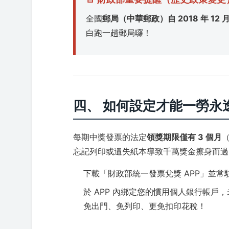
全國
郵局（中華郵政）自 2018 年 1
白跑一趟郵局囉！
四、 如何設定才能一勞永
每期中獎發票的法定
領獎期限僅有 3 個月
忘記列印或遺失紙本導致千萬獎金擦身而過
下載「財政部統一發票兌獎 APP」並
於 APP 內綁定您的慣用個人銀行帳
免出門、免列印、更免扣印花稅！