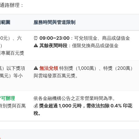
通路辦理：
項範圍
服務時間與管道限制
00元）、六
⏰
09:00~23:00
：可兌領現金、商品或儲值金
元）
⚠️
其餘夜間時段
：僅限兌換商品或儲值金
票專屬百元獎
萬）以下獎項
⚠️
無法兌領
特別獎（1,000萬）、特獎（200萬）
4萬元）等小
與雲端發票百萬元獎。
皆可辦理
依各金融機構公告之正常營業時間為準。
特別獎與百萬
💰
獎金超過 1,000 元時，需依法扣除 0.4% 印花
稅。
）