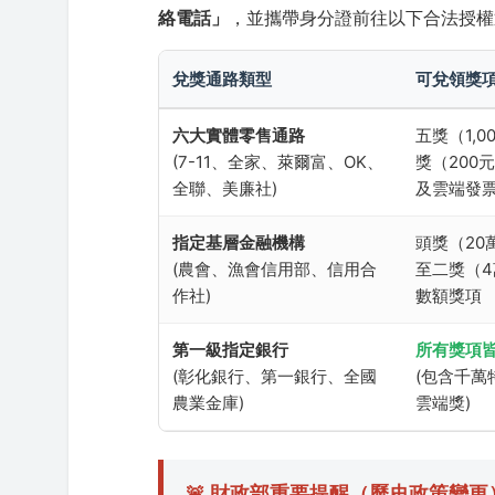
絡電話」
，並攜帶身分證前往以下合法授權
兌獎通路類型
可兌領獎
六大實體零售通路
五獎（1,0
(7-11、全家、萊爾富、OK、
獎（200
全聯、美廉社)
及雲端發
指定基層金融機構
頭獎（20
(農會、漁會信用部、信用合
至二獎（
作社)
數額獎項
第一級指定銀行
所有獎項
(彰化銀行、第一銀行、全國
(包含千萬
農業金庫)
雲端獎)
🚨 財政部重要提醒（歷史政策變更