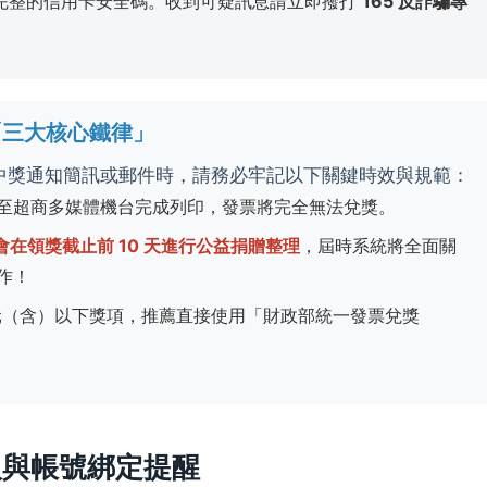
完整的信用卡安全碼。收到可疑訊息請立即撥打
165 反詐騙專
的「三大核心鐵律」
的中獎通知簡訊或郵件時，請務必牢記以下關鍵時效與規範：
至超商多媒體機台完成列印，發票將完全無法兌獎。
會在領獎截止前 10 天進行公益捐贈整理
，屆時系統將全面關
作！
00 元（含）以下獎項，推薦直接使用「財政部統一發票兌獎
入與帳號綁定提醒