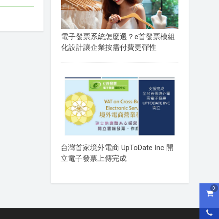
電子發票系統怎麼選？e首發票模組
化設計讓企業按需付費更彈性
台灣首家境外電商 UpToDate Inc 開
立電子發票上傳完成
0
購物
0800