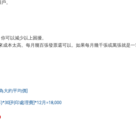
歸戶。
。
，你可以減少以上困擾。
下來成本太高。每月幾百張發票還可以。如果每月幾千張或萬張就是一
0.5為大約平均價]
列印處理費]*12月=18,000
00