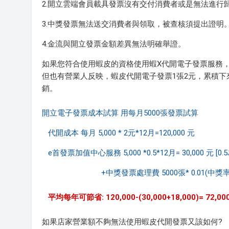
2.開立雲端會員載具發票沒有交付消費者或是無法進行
3.中獎發票無法送交消費者與領取，被查核須提出證明
4.金流與開立發票金額差異無法明確舉證。
如果您符合使用蝦皮的資格使用蝦X代開電子發票服務
但也有營業人反映，蝦皮代開電子發票1張2元，累積
銷。
開立電子發票成本試算 用每月5000張發票試算
代開成本 每月 5,000 * 2元*12月=120,000 元
e首發票加值中心服務 5,000 *0.5*12月= 30,000 元 [
+中獎發票處理費 5000張* 0.01(中獎率)*30[
平均
每年可節省: 120,000-(30,000+18,000)= 72,0
如果店家營業額不夠無法使用蝦皮代開發票又該如何?