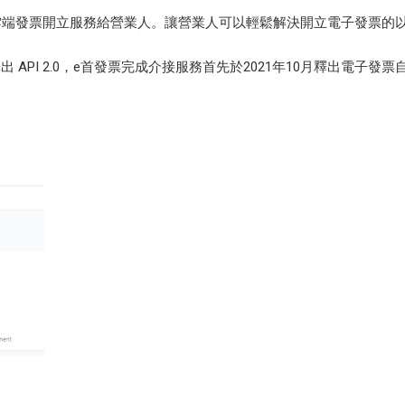
雲端發票開立服務給營業人。讓營業人可以輕鬆解決開立電子發票的
 釋出 API 2.0，e首發票完成介接服務首先於2021年10月釋出電子發