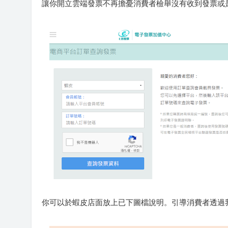
讓你開立雲端發票不再擔憂消費者檢舉沒有收到發票或
你可以於蝦皮店面放上已下圖檔說明。引導消費者透過我