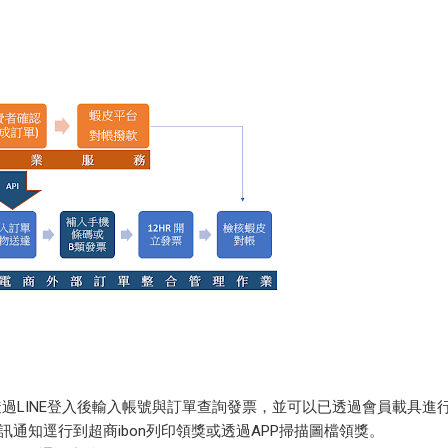
過LINE登入後輸入帳號與訂單查詢發票，並可以已透過會員載具進
簡訊通知逕行到超商ibon列印領獎或透過APP掃描圖檔領獎。