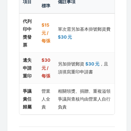
項目
備註事項
標準
代列
$15
印中
單次需另加基本掛號郵資費
元 /
獎發
$30 元
每張
票
遺失
$30
另加掛號郵資
$30 元
，且
申請
元 /
須填寫重印申請書
重印
每張
爭議
營業
相關領獎、捐贈、重複溢領
責任
人全
爭議與查核均由營業人自行
歸屬
責
負責