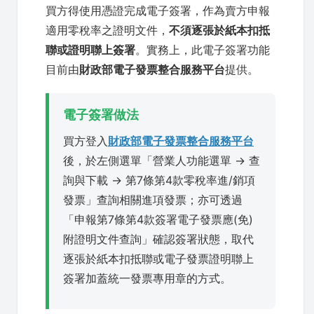
買方得使用憑證完成電子簽署，作為賣方申報
適用零稅率之證明文件，
不須逐張於紙本扣抵
聯或證明聯上簽署
。實務上，此電子簽署功能
目前由
財政部電子發票整合服務平台
提供。
電子簽署做法
買方登入
財政部電子發票整合服務平台
後，於左側選單「營業人功能選單 → 查
詢與下載 → 第7條第4款零稅率進/銷項
發票」查詢相關進項發票；亦可透過
「申報第7條第4款簽署電子發票應(免)
附證明文件查詢」確認簽署狀態，取代
逐張於紙本扣抵聯或電子發票證明聯上
簽署加蓋統一發票專用章的方式。