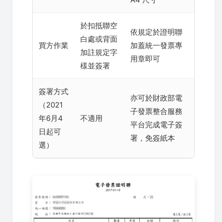
於扣抵聯空
依規定於證明聯
白處或背面
買方作業
加蓋統一發票專
加註規定字
用章即可
樣並簽署
簽署方式
亦可於財政部電
（2021
子發票整合服務
年6月4
不適用
平台完成電子簽
日起可
署，免簽紙本
選）