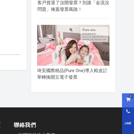
客戶貨退了沒開發票？別讓「金流沒
問題」掩蓋發票風險！
琦安國際精品(Pure One)導入蝦皮訂
單轉換開立電子發票
0
購物
0800
策
聯絡我們
LI