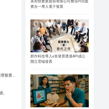
美而快實業股份有限公司整合POS虛
實合一導入電子發票
群作科技導入e首發票透過API成公
開立雲端發票
處理發票，
波。