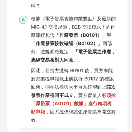
理？
根據《電子發票實施作業要點》及最新的
A
MIG 4.1 交換規範，B2B 交換模式下的作
廢流程包含
「作廢發票（B0101）」
與
「作廢發票接收確認（B0102）」
兩部
分。法規明確規定：
「電子發票之作廢，
應經交易相對人同意。」
因此，若賣方拋轉 B0101 後，買方未能
於營業稅申報截止前執行 B0102 的確認
回傳，則在法律與大平台系統層面上
該次
發票作廢視同不成立
。賣方營業人
必須按
「原發票（A0101）數據」進行銷項稅
額申報
，因系統仍視該張原發票為開立有
效。