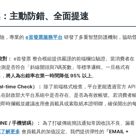
案：主動防錯、全面提速
風險，專業的
e首發票服務平台
研發了多重智慧防護機制，協助
校對：
e首發票 整合模組提供嚴謹的前端欄位驗證。當消費者在
檢測是否符合「斜線開頭與7碼英數」等標準邏輯。一旦格式有
出，
將人為出錯率在第一時間降低 95% 以上
。
-time Check）：
除了前端格式檢查，平台更能透過官方 API
具在財政部大平台系統中是否存在、是否為有效帳號。若消費者
能即時攔截並建議改用會員載具或索取紙本證明聯，確保開出的
INE / 手機號碼）：
為了打破傳統簡訊通知常因收訊不良、漏看
票了解更多
會員載具的加值設定。我們提供彈性的
「EMAIL +