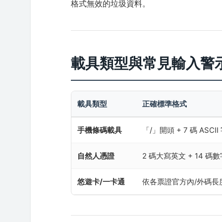
格式無效的垃圾資料。
載具類型與常見輸入警
載具類型
正確標準格式
手機條碼載具
「/」開頭 + 7 碼 ASCII
自然人憑證
2 碼大寫英文 + 14 碼
悠遊卡/一卡通
依各票證官方內/外碼長