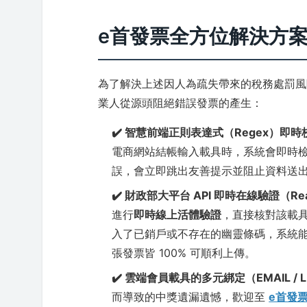
e首發票全方位解決方
為了解決上述因人為疏失帶來的稅務處罰
業人從源頭阻絕錯誤發票的產生：
✔️ 智慧前端正則表達式（Regex）即時
電商網站結帳輸入載具時，系統會即時
誤，會立即跳出友善提示並阻止資料送
✔️ 財政部大平台 API 即時在線驗證（Real
進行
即時線上活體驗證
，直接核對該載
入了已銷戶或不存在的幽靈條碼，系統
張發票皆 100% 可順利上傳。
✔️ 雲端會員載具的多元綁定（EMAIL / L
而導致的中獎遺漏遺憾，歡迎至
e首發