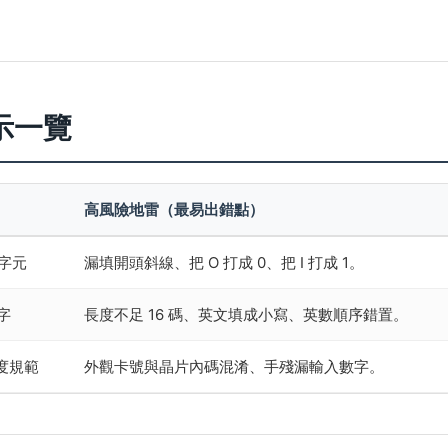
示一覽
高風險地雷（最易出錯點）
 字元
漏填開頭斜線、把 O 打成 0、把 I 打成 1。
數字
長度不足 16 碼、英文填成小寫、英數順序錯置。
度規範
外觀卡號與晶片內碼混淆、手殘漏輸入數字。