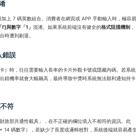
淆
上 7 碼英數組合。消費者在網頁或 APP 手動輸入時，極容
I']與數字「1」
混淆。如果系統前端沒有健全的
格式阻擋機制
，
台時遭到剔退。
入錯誤
卡）時，往往需要輸入長串的卡片外觀卡號或隱藏內碼。若系統
出錯機率就會大幅飆高，最終導致中獎時系統無法順利通知持卡
式不符
財政部共通性載具」，在不正確的欄位填入不相符的資訊。此
文 + 14 碼數字），若缺少了長度或邏輯校對，系統後端就容易產