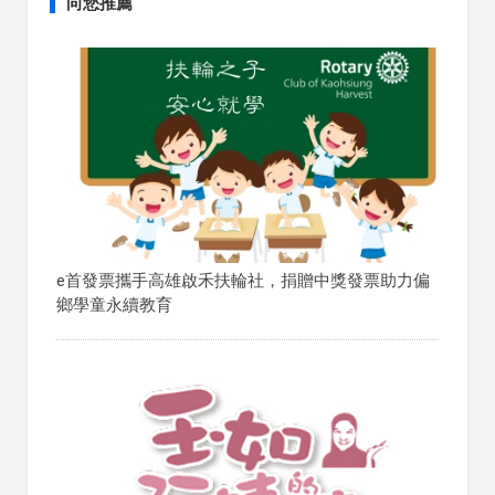
向您推薦
e首發票攜手高雄啟禾扶輪社，捐贈中獎發票助力偏
鄉學童永續教育