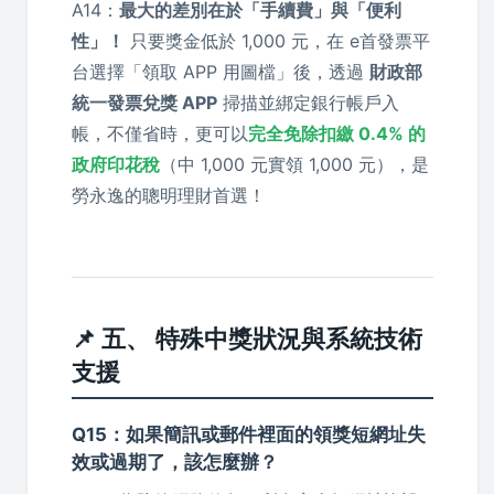
A14：
最大的差別在於「手續費」與「便利
性」！
只要獎金低於 1,000 元，在 e首發票平
台選擇「領取 APP 用圖檔」後，透過
財政部
統一發票兌獎 APP
掃描並綁定銀行帳戶入
帳，不僅省時，更可以
完全免除扣繳 0.4% 的
政府印花稅
（中 1,000 元實領 1,000 元），是
勞永逸的聰明理財首選！
📌 五、 特殊中獎狀況與系統技術
支援
Q15：如果簡訊或郵件裡面的領獎短網址失
效或過期了，該怎麼辦？