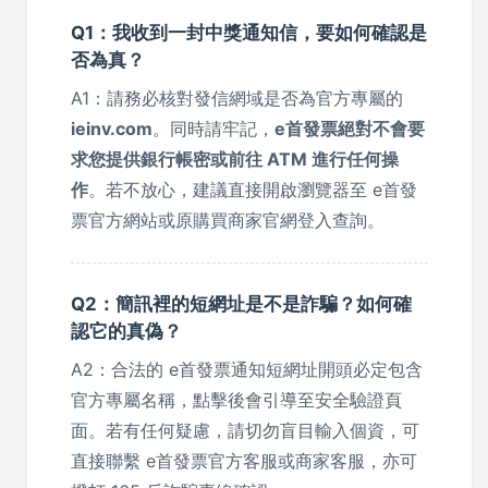
Q1：我收到一封中獎通知信，要如何確認是
否為真？
A1：請務必核對發信網域是否為官方專屬的
ieinv.com
。同時請牢記，
e首發票絕對不會要
求您提供銀行帳密或前往 ATM 進行任何操
作
。若不放心，建議直接開啟瀏覽器至 e首發
票官方網站或原購買商家官網登入查詢。
Q2：簡訊裡的短網址是不是詐騙？如何確
認它的真偽？
A2：合法的 e首發票通知短網址開頭必定包含
官方專屬名稱，點擊後會引導至安全驗證頁
面。若有任何疑慮，請切勿盲目輸入個資，可
直接聯繫 e首發票官方客服或商家客服，亦可