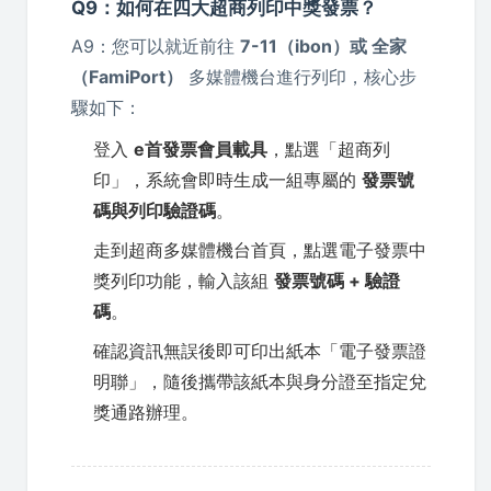
Q9：如何在四大超商列印中獎發票？
A9：您可以就近前往
7-11（ibon）或 全家
（FamiPort）
多媒體機台進行列印，核心步
驟如下：
登入
e首發票會員載具
，點選「超商列
印」，系統會即時生成一組專屬的
發票號
碼與列印驗證碼
。
走到超商多媒體機台首頁，點選電子發票中
獎列印功能，輸入該組
發票號碼 + 驗證
碼
。
確認資訊無誤後即可印出紙本「電子發票證
明聯」，隨後攜帶該紙本與身分證至指定兌
獎通路辦理。