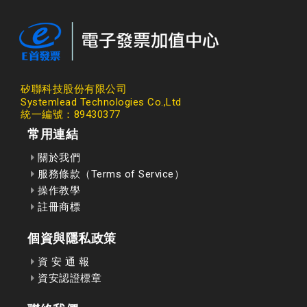
矽聯科技股份有限公司
Systemlead Technologies Co.,Ltd
統一編號：89430377
常用連結
關於我們
服務條款（Terms of Service）
操作教學
註冊商標
個資與隱私政策
資 安 通 報
資安認證標章