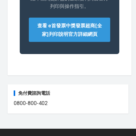
列印與操作指引。
查看 e首發票中獎發票超商[全
家]列印說明官方詳細網頁
免付費諮詢電話
0800-800-402