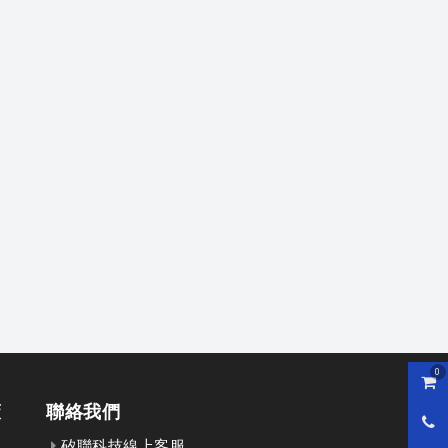
0
購物
策
聯絡我們
0800
矽聯科技線上客服