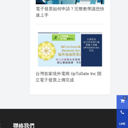
電子發票如何申請？完整教學讓您快
速上手
台灣首家境外電商 UpToDate Inc 開
立電子發票上傳完成
0
購物
0800
LI
策
聯絡我們